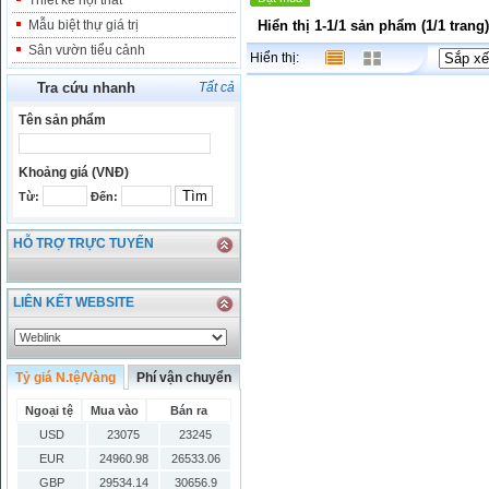
Thiết kế nội thất
Mẫu biệt thự giá trị
Hiển thị 1-1/1 sản phẩm (1/1 trang)
Sân vườn tiểu cảnh
Hiển thị:
Tra cứu nhanh
Tất cả
Tên sản phẩm
Khoảng giá (VNĐ)
Từ:
Đến:
HỖ TRỢ TRỰC TUYẾN
LIÊN KẾT WEBSITE
Tỷ giá N.tệ/Vàng
Phí vận chuyển
Ngoại tệ
Mua vào
Bán ra
USD
23075
23245
EUR
24960.98
26533.06
GBP
29534.14
30656.9