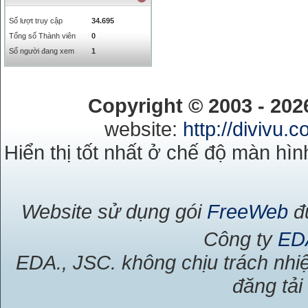
Số lượt truy cập
34.695
Tổng số Thành viên
0
Số người đang xem
1
Copyright © 2003 - 20
website:
http://divivu.
Hiển thị tốt nhất ở chế độ màn hìn
Website sử dụng gói
FreeWeb
đư
Công ty
ED
EDA., JSC. không chịu trách nhiệ
đăng tải