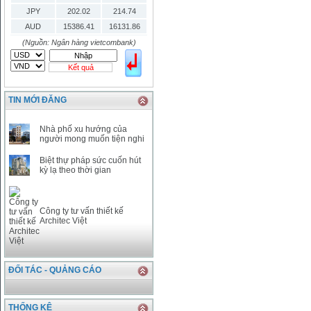
JPY
202.02
214.74
AUD
15386.41
16131.86
HKD
2906.04
3028.6
(Nguồn: Ngân hàng vietcombank)
SGD
16755.29
17427.08
Kết quả
THB
666.2
786.99
CAD
17223.74
18058.21
TIN MỚI ĐĂNG
CHF
23161.62
24283.77
DKK
0
3531.88
Nhà phố xu hướng của
INR
0
340.14
người mong muốn tiện nghi
KRW
18.01
21.12
Biệt thự pháp sức cuốn hút
KWD
0
79758.97
kỳ lạ theo thời gian
MYR
0
5808.39
NOK
0
2658.47
RMB
3272
1
Công ty tư vấn thiết kế
Architec Việt
RUB
0
418.79
SAR
0
6457
SEK
0
2503.05
ĐỐI TÁC - QUẢNG CÁO
THỐNG KÊ