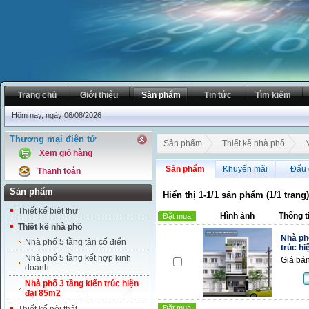
Trang chủ
Giới thiệu
Sản phẩm
Tin tức
Tìm kiếm
Hôm nay, ngày 06/08/2026
Thương mại điện tử
Sản phẩm
Thiết kế nhà phố
N
Xem giỏ hàng
Sản phẩm
Khuyến mãi
Đấu 
Thanh toán
Sản phẩm
Hiển thị 1-1/1 sản phẩm (1/1 trang)
Thiết kế biệt thự
Hình ảnh
Thông t
Đặt mua
Thiết kế nhà phố
Nhà ph
Nhà phố 5 tầng tân cổ điển
trúc hi
Nhà phố 5 tầng kết hợp kinh
Giá bán
doanh
Nhà phố 3 tầng kiến trúc hiện
đại 85m2
Đặt mua