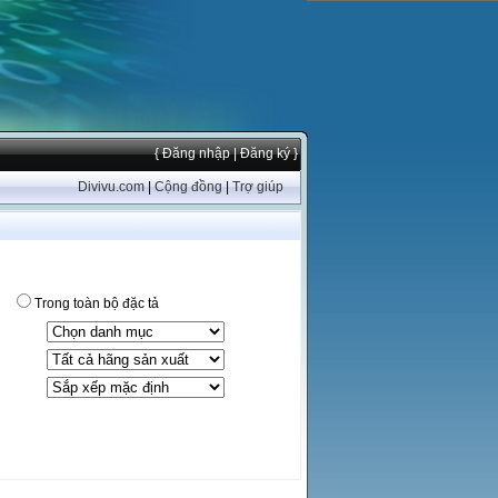
{ Đăng nhập
| Đăng ký }
Divivu.com
|
Cộng đồng
|
Trợ giúp
Trong toàn bộ đặc tả