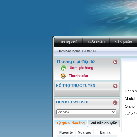
Trang chủ
Giới thiệu
Sản phẩm
Hôm nay, ngày 08/08/2026
Thương mại điện tử
Xem giỏ hàng
Thanh toán
HỖ TRỢ TRỰC TUYẾN
Danh m
Model
LIÊN KẾT WEBSITE
Giá từ
Giá đế
Tỷ giá N.tệ/Vàng
Phí vận chuyển
Ngoại tệ
Mua vào
Bán ra