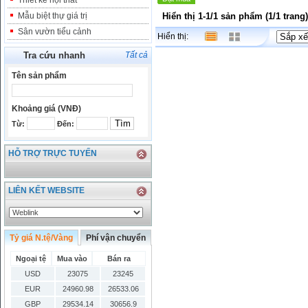
Thiết kế nội thất
Mẫu biệt thự giá trị
Hiển thị 1-1/1 sản phẩm (1/1 trang)
Sân vườn tiểu cảnh
Hiển thị:
Tra cứu nhanh
Tất cả
Tên sản phẩm
Khoảng giá (VNĐ)
Từ:
Đến:
HỖ TRỢ TRỰC TUYẾN
LIÊN KẾT WEBSITE
Tỷ giá N.tệ/Vàng
Phí vận chuyển
Ngoại tệ
Mua vào
Bán ra
USD
23075
23245
EUR
24960.98
26533.06
GBP
29534.14
30656.9