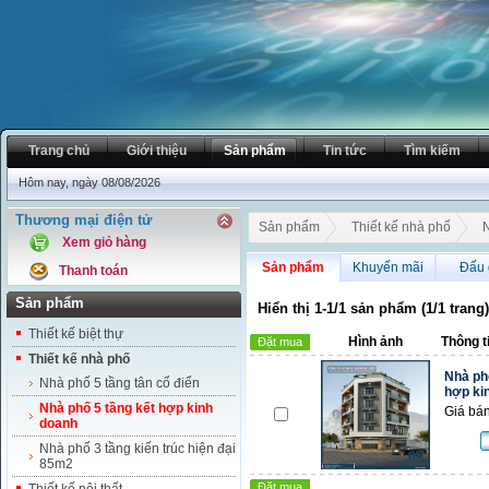
Trang chủ
Giới thiệu
Sản phẩm
Tin tức
Tìm kiếm
Hôm nay, ngày 08/08/2026
Thương mại điện tử
Sản phẩm
Thiết kế nhà phố
N
Xem giỏ hàng
Sản phẩm
Khuyến mãi
Đấu 
Thanh toán
Sản phẩm
Hiển thị 1-1/1 sản phẩm (1/1 trang)
Thiết kế biệt thự
Hình ảnh
Thông t
Đặt mua
Thiết kế nhà phố
Nhà ph
Nhà phố 5 tầng tân cổ điển
hợp ki
Nhà phố 5 tầng kết hợp kinh
Giá bán
doanh
Nhà phố 3 tầng kiến trúc hiện đại
85m2
Đặt mua