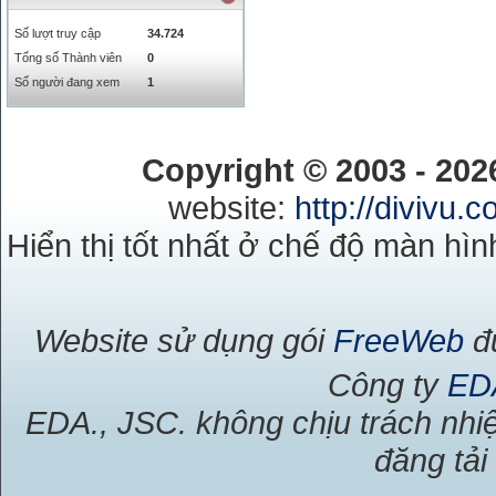
Số lượt truy cập
34.724
Tổng số Thành viên
0
Số người đang xem
1
Copyright © 2003 - 20
website:
http://divivu.
Hiển thị tốt nhất ở chế độ màn hìn
Website sử dụng gói
FreeWeb
đư
Công ty
ED
EDA., JSC. không chịu trách nhiệ
đăng tải