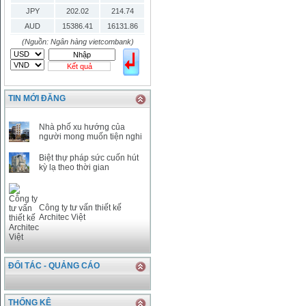
JPY
202.02
214.74
AUD
15386.41
16131.86
HKD
2906.04
3028.6
(Nguồn: Ngân hàng vietcombank)
SGD
16755.29
17427.08
Kết quả
THB
666.2
786.99
CAD
17223.74
18058.21
TIN MỚI ĐĂNG
CHF
23161.62
24283.77
DKK
0
3531.88
Nhà phố xu hướng của
INR
0
340.14
người mong muốn tiện nghi
KRW
18.01
21.12
Biệt thự pháp sức cuốn hút
KWD
0
79758.97
kỳ lạ theo thời gian
MYR
0
5808.39
NOK
0
2658.47
RMB
3272
1
Công ty tư vấn thiết kế
Architec Việt
RUB
0
418.79
SAR
0
6457
SEK
0
2503.05
ĐỐI TÁC - QUẢNG CÁO
THỐNG KÊ